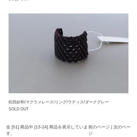
松田紗和/マクラメレース/リング/ラティス/ダークグレー
SOLD OUT
全 [
51
] 商品中 [
13
-
24
] 商品を表示していま
前のページ
|
次のペー
す。
ジ