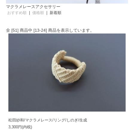
マクラメレースアクセサリー
おすすめ順
|
価格順
| 新着順
全 [
51
] 商品中 [
13
-
24
] 商品を表示しています。
松田紗和/マクラメレース/リング/しのぎ/生成
3,300円(内税)