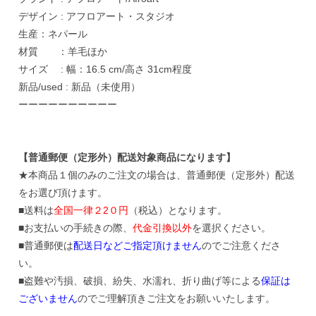
デザイン : アフロアート・スタジオ
生産：ネパール
材質 ：羊毛ほか
サイズ : 幅：16.5 cm/高さ 31cm程度
新品/used : 新品（未使用）
ーーーーーーーーーー
【普通郵便（定形外）配送対象商品になります】
★本商品１個のみのご注文の場合は、普通郵便（定形外）配送
をお選び頂けます。
■送料は
全国一律２2０円
（税込）となります。
■お支払いの手続きの際、
代金引換以外
を選択ください。
■普通郵便は
配送日などご指定頂けません
のでご注意くださ
い。
■盗難や汚損、破損、紛失、水濡れ、折り曲げ等による
保証は
ございません
のでご理解頂きご注文をお願いいたします。