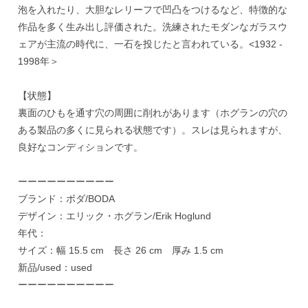
泡を入れたり、大胆なレリーフで凹凸をつけるなど、特徴的な
作品を多く生み出し評価された。洗練されたモダンなガラスウ
ェアが主流の時代に、一石を投じたと言われている。<1932 -
1998年＞
【状態】
裏面のひもを通す穴の周囲に削れがあります（ホグランの穴の
ある製品の多くに見られる状態です）。スレは見られますが、
良好なコンディションです。
ーーーーーーーーーー
ブランド：ボダ/BODA
デザイン：エリック・ホグラン/Erik Hoglund
年代：
サイズ：幅 15.5 cm 長さ 26 cm 厚み 1.5 cm
新品/used：used
ーーーーーーーーーー