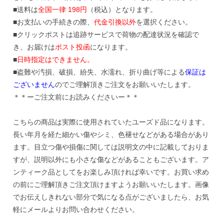
■送料は
全国一律 198円
（税込）となります。
■お支払いの手続きの際、
代金引換以外
を選択ください。
■クリックポストは追跡サービスで荷物の配達状況を確認で
き、お届けは
ポスト投函
になります。
■
日時指定はできません。
■盗難や汚損、破損、紛失、水濡れ、折り曲げ等による
保証は
ございません
のでご理解頂きご注文をお願いいたします。
＊＊ーご注文前にお読みくださいー＊＊
こちらの商品は実際に使用されていたユーズド品になります。
長い年月を経た細かい傷やシミ、色褪せなどがある場合があり
ます。目立つ傷や損傷に関しては説明文の中に記載しておりま
すが、説明以外にも小さな傷などがあることもございます。ア
ンティーク品としてをお楽しみ頂ければ幸いです。お買い求め
の前にご理解頂きご注文頂けますようお願いいたします。画像
でお伝えしきれない部分で気になる点がございましたら、お気
軽にメールよりお問い合わせください。