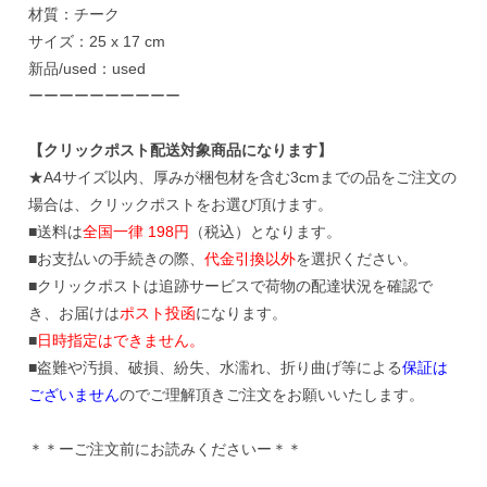
材質：チーク
サイズ：25 x 17 cm
新品/used：used
ーーーーーーーーーー
【クリックポスト配送対象商品になります】
★A4サイズ以内、厚みが梱包材を含む3cmまでの品をご注文の
場合は、クリックポストをお選び頂けます。
■送料は
全国一律 198円
（税込）となります。
■お支払いの手続きの際、
代金引換以外
を選択ください。
■クリックポストは追跡サービスで荷物の配達状況を確認で
き、お届けは
ポスト投函
になります。
■
日時指定はできません。
■盗難や汚損、破損、紛失、水濡れ、折り曲げ等による
保証は
ございません
のでご理解頂きご注文をお願いいたします。
＊＊ーご注文前にお読みくださいー＊＊