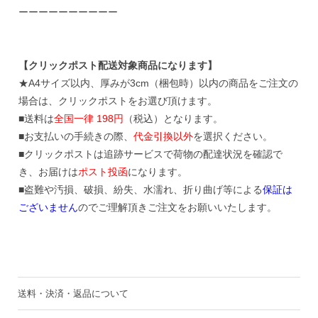
ーーーーーーーーーー
【クリックポスト配送対象商品になります】
★A4サイズ以内、厚みが3cm（梱包時）以内の商品をご注文の
場合は、クリックポストをお選び頂けます。
■送料は
全国一律 198円
（税込）となります。
■お支払いの手続きの際、
代金引換以外
を選択ください。
■クリックポストは追跡サービスで荷物の配達状況を確認で
き、お届けは
ポスト投函
になります。
■盗難や汚損、破損、紛失、水濡れ、折り曲げ等による
保証は
ございません
のでご理解頂きご注文をお願いいたします。
送料・決済・返品について