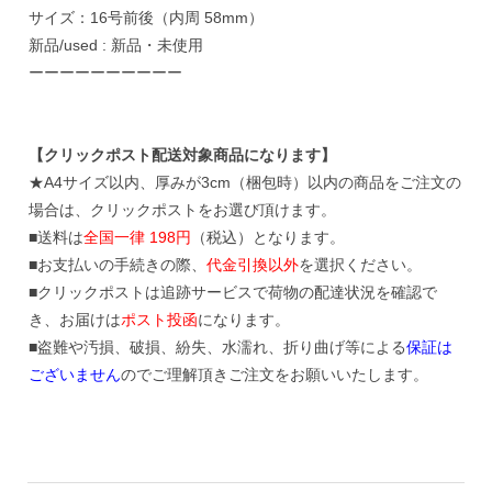
サイズ：16号前後（内周 58mm）
新品/used : 新品・未使用
ーーーーーーーーーー
【クリックポスト配送対象商品になります】
★A4サイズ以内、厚みが3cm（梱包時）以内の商品をご注文の
場合は、クリックポストをお選び頂けます。
■送料は
全国一律 198円
（税込）となります。
■お支払いの手続きの際、
代金引換以外
を選択ください。
■クリックポストは追跡サービスで荷物の配達状況を確認で
き、お届けは
ポスト投函
になります。
■盗難や汚損、破損、紛失、水濡れ、折り曲げ等による
保証は
ございません
のでご理解頂きご注文をお願いいたします。