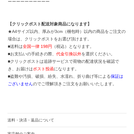
ーーーーーーーーーー
【クリックポスト配送対象商品になります】
★A4サイズ以内、厚みが3cm（梱包時）以内の商品をご注文の
場合は、クリックポストをお選び頂けます。
■送料は
全国一律 198円
（税込）となります。
■お支払いの手続きの際、
代金引換以外
を選択ください。
■クリックポストは追跡サービスで荷物の配達状況を確認で
き、お届けは
ポスト投函
になります。
■盗難や汚損、破損、紛失、水濡れ、折り曲げ等による
保証は
ございません
のでご理解頂きご注文をお願いいたします。
送料・決済・返品について
実店舗のご案内